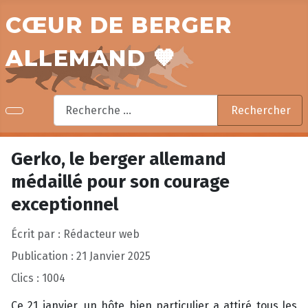
CŒUR DE BERGER
ALLEMAND 🧡
Rechercher
Rechercher
Gerko, le berger allemand
médaillé pour son courage
exceptionnel
Écrit par :
Rédacteur web
Publication : 21 Janvier 2025
Clics : 1004
Ce 21 janvier, un hôte bien particulier a attiré tous les