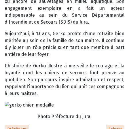
ou encore de sauvetages en milieu aquatique. Son
engagement exemplaire en a fait un acteur
indispensable au sein du Service Départemental
d'Incendie et de Secours (SDIS) du Jura.
Aujourd'hui, à 13 ans, Gerko profite d'une retraite bien
méritée au sein de la famille de son maitre. Il continue
d'y jouer un rôle précieux en tant que membre à part
entière de leur foyer.
L'histoire de Gerko illustre à merveille le courage et la
loyauté dont les chiens de secours font preuve au
quotidien. Son parcours inspire admiration et respect,
rappelant l'importance du lien qui unit ces compagnons
à leurs maitres.
Photo Préfecture du Jura.
Article précédent : Quelle est la chose la plus difficile quand on 
Article sui