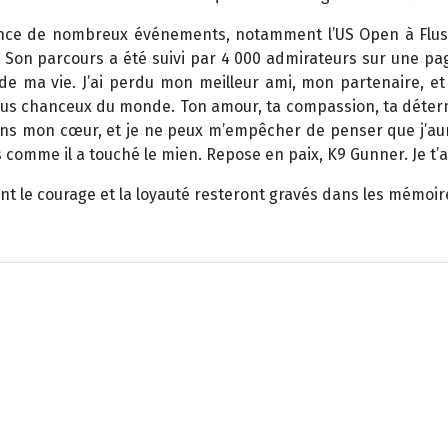
lance de nombreux événements, notamment l’US Open à Flush
. Son parcours a été suivi par 4 000 admirateurs sur une pa
s de ma vie. J’ai perdu mon meilleur ami, mon partenaire, et
plus chanceux du monde. Ton amour, ta compassion, ta détermin
s mon cœur, et je ne peux m’empêcher de penser que j’aurais
s comme il a touché le mien. Repose en paix, K9 Gunner. Je t’
t le courage et la loyauté resteront gravés dans les mémoir