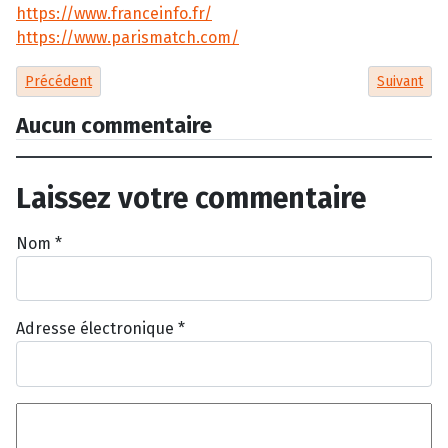
https://www.franceinfo.fr/
https://www.parismatch.com/
Article précédent : Nos chiens valent mieux qu’un téléphone volé
Article sui
Précédent
Suivant
Aucun commentaire
Laissez votre commentaire
Nom
*
Adresse électronique
*
Texte du commentaire
*