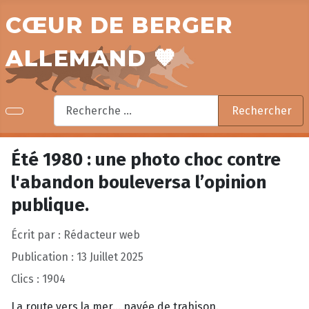
CŒUR DE BERGER
ALLEMAND 🧡
Rechercher
Rechercher
Été 1980 : une photo choc contre
l'abandon bouleversa l’opinion
publique.
Écrit par :
Rédacteur web
Publication : 13 Juillet 2025
Clics : 1904
La route vers la mer… pavée de trahison.