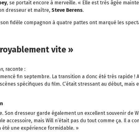
bey
, se portait encore à merveille. « Elle est très âgée maint
son dresseur et maître,
Steve Berens
.
et son fidèle compagnon à quatre pattes ont marqué les spec
croyablement vite »
on
, raconte :
ommencé fin septembre. La transition a donc été très rapide !
 scènes spécifiques du film. C’était stressant au début, mais e
in
ge. Son dresseur garde également un excellent souvenir de Wil
accessoire, mais Will n’était pas du tout comme ça. Il a comp
 a été une expérience formidable. »