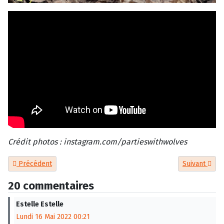
Crédit photos : instagram.com/partieswithwolves
Article précédent : Les cendres de son chien dispersées dans le
Article suiv
Précédent
Suivant
20 commentaires
Estelle Estelle
Lundi 16 Mai 2022 00:21